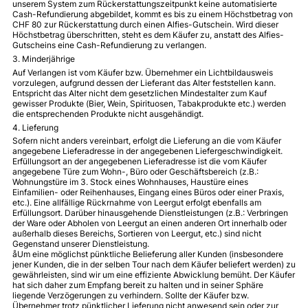
unserem System zum Rückerstattungszeitpunkt keine automatisierte
Cash-Refundierung abgebildet, kommt es bis zu einem Höchstbetrag von
CHF 80 zur Rückerstattung durch einen Alfies-Gutschein. Wird dieser
Höchstbetrag überschritten, steht es dem Käufer zu, anstatt des Alfies-
Gutscheins eine Cash-Refundierung zu verlangen.
3. Minderjährige
Auf Verlangen ist vom Käufer bzw. Übernehmer ein Lichtbildausweis
vorzulegen, aufgrund dessen der Lieferant das Alter feststellen kann.
Entspricht das Alter nicht dem gesetzlichen Mindestalter zum Kauf
gewisser Produkte (Bier, Wein, Spirituosen, Tabakprodukte etc.) werden
die entsprechenden Produkte nicht ausgehändigt.
4. Lieferung
Sofern nicht anders vereinbart, erfolgt die Lieferung an die vom Käufer
angegebene Lieferadresse in der angegebenen Liefergeschwindigkeit.
Erfüllungsort an der angegebenen Lieferadresse ist die vom Käufer
angegebene Türe zum Wohn-, Büro oder Geschäftsbereich (z.B.:
Wohnungstüre im 3. Stock eines Wohnhauses, Haustüre eines
Einfamilien- oder Reihenhauses, Eingang eines Büros oder einer Praxis,
etc.). Eine allfällige Rückrnahme von Leergut erfolgt ebenfalls am
Erfüllungsort. Darüber hinausgehende Dienstleistungen (z.B.: Verbringen
der Ware oder Abholen von Leergut an einen anderen Ort innerhalb oder
außerhalb dieses Bereichs, Sortieren von Leergut, etc.) sind nicht
Gegenstand unserer Dienstleistung.
åUm eine möglichst pünktliche Belieferung aller Kunden (insbesondere
jener Kunden, die in der selben Tour nach dem Käufer beliefert werden) zu
gewährleisten, sind wir um eine effiziente Abwicklung bemüht. Der Käufer
hat sich daher zum Empfang bereit zu halten und in seiner Sphäre
liegende Verzögerungen zu verhindern. Sollte der Käufer bzw.
Übernehmer trotz pünktlicher Lieferung nicht anwesend sein oder zur