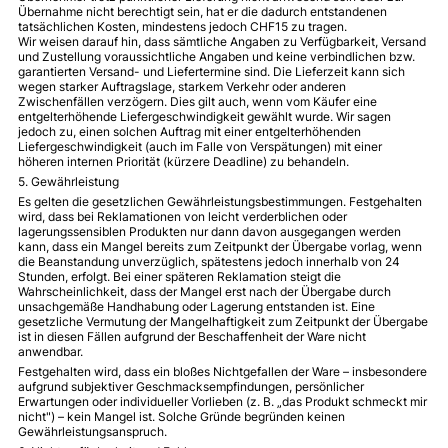
Übernahme nicht berechtigt sein, hat er die dadurch entstandenen
tatsächlichen Kosten, mindestens jedoch CHF15 zu tragen.
Wir weisen darauf hin, dass sämtliche Angaben zu Verfügbarkeit, Versand
und Zustellung voraussichtliche Angaben und keine verbindlichen bzw.
garantierten Versand- und Liefertermine sind. Die Lieferzeit kann sich
wegen starker Auftragslage, starkem Verkehr oder anderen
Zwischenfällen verzögern. Dies gilt auch, wenn vom Käufer eine
entgelterhöhende Liefergeschwindigkeit gewählt wurde. Wir sagen
jedoch zu, einen solchen Auftrag mit einer entgelterhöhenden
Liefergeschwindigkeit (auch im Falle von Verspätungen) mit einer
höheren internen Priorität (kürzere Deadline) zu behandeln.
5. Gewährleistung
Es gelten die gesetzlichen Gewährleistungsbestimmungen. Festgehalten
wird, dass bei Reklamationen von leicht verderblichen oder
lagerungssensiblen Produkten nur dann davon ausgegangen werden
kann, dass ein Mangel bereits zum Zeitpunkt der Übergabe vorlag, wenn
die Beanstandung unverzüglich, spätestens jedoch innerhalb von 24
Stunden, erfolgt. Bei einer späteren Reklamation steigt die
Wahrscheinlichkeit, dass der Mangel erst nach der Übergabe durch
unsachgemäße Handhabung oder Lagerung entstanden ist. Eine
gesetzliche Vermutung der Mangelhaftigkeit zum Zeitpunkt der Übergabe
ist in diesen Fällen aufgrund der Beschaffenheit der Ware nicht
anwendbar.
Festgehalten wird, dass ein bloßes Nichtgefallen der Ware – insbesondere
aufgrund subjektiver Geschmacksempfindungen, persönlicher
Erwartungen oder individueller Vorlieben (z. B. „das Produkt schmeckt mir
nicht") – kein Mangel ist. Solche Gründe begründen keinen
Gewährleistungsanspruch.