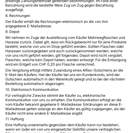
jeweilige Zahlungsmethode geltenden Bestimmungen. Im Falle einer
Barzahlung wird die bestellte Ware Zug um Zug gegen Bezahlung
ausgefolgt.
8. Rechnungen
Der Käufer erhält die Rechnungen elektronisch an die von ihm
angegebene E-Mailadresse.
9. Depot
Wir nehmen im Zuge der Auslieferung vom Käufer Mehrwegflaschen und
Harasse zurück. Dabei gilt, dass ein Rückgaberecht nur für jene Produkte
besteht, welche von uns im Shop geführt werden. Sollten Flaschen oder
Harassen zurückgegeben und auch zurückgenommen werden, welche
von uns nicht geführt werden, gilt folgendes: Depot wird nicht vergütet.
Flaschen, welche kein Depot haben, werden entsorgt. Für die Entsorgung
wird ein Entgelt von CHF 0,20 pro Flasche verrechnet.
Die Vergütung erfolgt mittels Zusendung eines Alfies-Gutscheins an die
E-Mail des Käufers. Hat der Käufer bei uns ein Kundenkonto, wird der
Gutschein automatisch in den Warenkorb gelegt und so bei der nächsten
Bestellung automatisch abgezogen.
10. Elektronisch Kommunikation
Für vertragliche Zwecke stimmt der Käufer zu, elektronische
Kommunikation von uns zu erhalten. Die Kommunikation erfolgt an die
vom Käufer bekannt gegebene E-Mailadresse. Erklärungen an diese E-
Mailadresse gelten solange an den Käufer als gültig zugegangen, als der
Käufer nicht eine andere E-Mailadresse angibt.
11. Haftung
Eine Haftung unsererseits gegenüber dem Käufer kann nur bestehen,
wenn wir (oder ein von uns eingesetzter Gehilfe) unsere vertraglichen